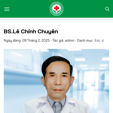
Bỏ
qua
nội
dung
BS.Lê Chính Chuyên
Ngày đăng: 28 Tháng 2, 2025 - Tác giả: admin - Danh mục:
Bác sĩ